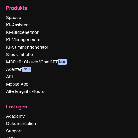
Produkte
Spaces
KI-Assistent
KI-Bildgenerator
KI-Videogenerator
KI-Stimmengenerator
Stock-Inhalte
MCP für Claude/ChatGPT
Neu
Agenten
Neu
API
Mobile App
Alle Magnific-Tools
Loslegen
Academy
Dokumentation
Support