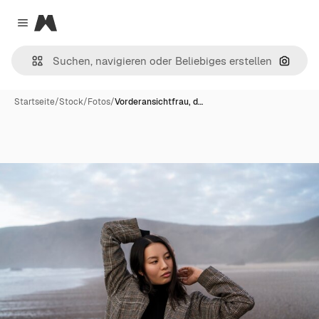
Magnific
Close menu
Nach B
Startseite
/
Stock
/
Fotos
/
Vorderansichtfrau, d…