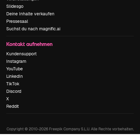
Slidesgo
Deine Inhalte verkaufen
Pressesaal
Suchst du nach magnific.ai
Kontakt aufnehmen
Kundensupport
Instagram
YouTube
LinkedIn
TikTok
Discord
X
Reddit
Copyright © 2010-
2026
Freepik Company S.L.U.
Alle Rechte vorbehalten
.