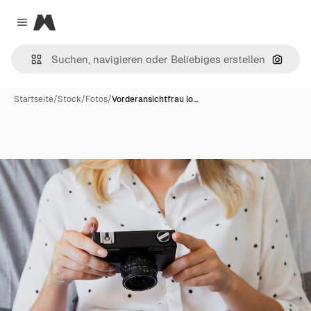
Magnific
Close menu
Nach B
Startseite
/
Stock
/
Fotos
/
Vorderansichtfrau lo…