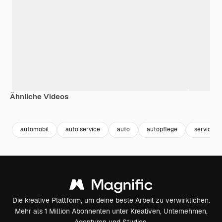
Ähnliche Videos
Premium
Premium
Generiert von KI
Premium
Premium
Generiert v
automobil
auto service
auto
autopflege
service
Die kreative Plattform, um deine beste Arbeit zu verwirklichen.
Mehr als 1 Million Abonnenten unter Kreativen, Unternehmen,
Agenturen und Studios.