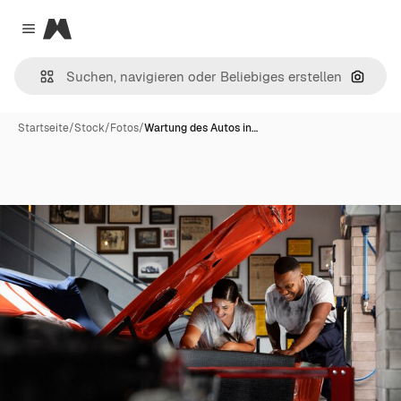
Magnific
Close menu
Nach B
Startseite
/
Stock
/
Fotos
/
Wartung des Autos in…