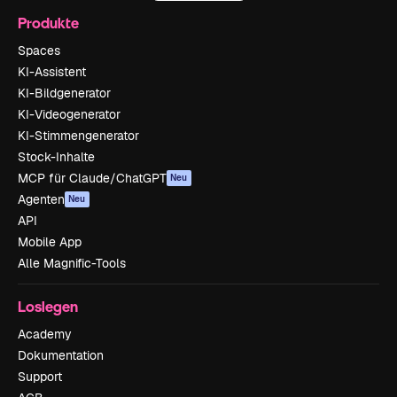
Produkte
Spaces
KI-Assistent
KI-Bildgenerator
KI-Videogenerator
KI-Stimmengenerator
Stock-Inhalte
MCP für Claude/ChatGPT
Neu
Agenten
Neu
API
Mobile App
Alle Magnific-Tools
Loslegen
Academy
Dokumentation
Support