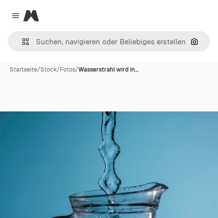
Magnific
Close menu
Nach B
Startseite
/
Stock
/
Fotos
/
Wasserstrahl wird in…