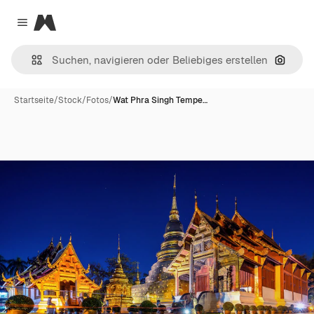
Magnific
Close menu
Nach B
Startseite
/
Stock
/
Fotos
/
Wat Phra Singh Tempe…