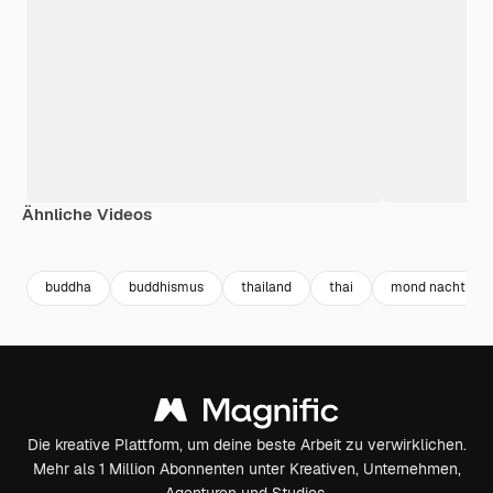
Ähnliche Videos
Premium
Premium
Premium
Premium
Generiert v
buddha
buddhismus
thailand
thai
mond nacht
Die kreative Plattform, um deine beste Arbeit zu verwirklichen.
Mehr als 1 Million Abonnenten unter Kreativen, Unternehmen,
Agenturen und Studios.