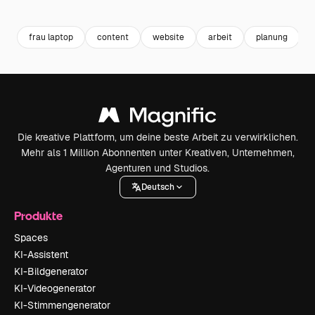
Premium
Premium
Premium
Premium
frau laptop
content
website
arbeit
planung
Die kreative Plattform, um deine beste Arbeit zu verwirklichen.
Mehr als 1 Million Abonnenten unter Kreativen, Unternehmen,
Agenturen und Studios.
Deutsch
Produkte
Spaces
KI-Assistent
KI-Bildgenerator
KI-Videogenerator
KI-Stimmengenerator