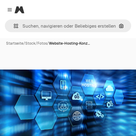
Magnific
Close menu
Nach B
Startseite
/
Stock
/
Fotos
/
Website-Hosting-Konz…