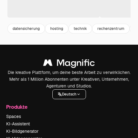
datensicherung
hosting
technik
rechenzentrum
f
Die kreative Plattform, um deine beste Arbeit zu verwirklichen.
Mehr als 1 Million Abonnenten unter Kreativen, Unternehmen,
Agenturen und Studios.
Deutsch
Produkte
Spaces
KI-Assistent
KI-Bildgenerator