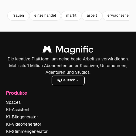
Premium
Premium
Generiert von KI
Premium
Premium
Generiert v
frauen
einzelhandel
markt
arbeit
erwachsene fra
Die kreative Plattform, um deine beste Arbeit zu verwirklichen.
Mehr als 1 Million Abonnenten unter Kreativen, Unternehmen,
Agenturen und Studios.
Deutsch
Produkte
Spaces
KI-Assistent
KI-Bildgenerator
KI-Videogenerator
KI-Stimmengenerator