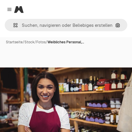
Magnific
Close menu
Nach B
Startseite
/
Stock
/
Fotos
/
Weibliches Personal,…