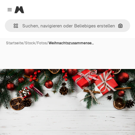
Magnific
Close menu
Nach B
Startseite
/
Stock
/
Fotos
/
Weihnachtszusammense…