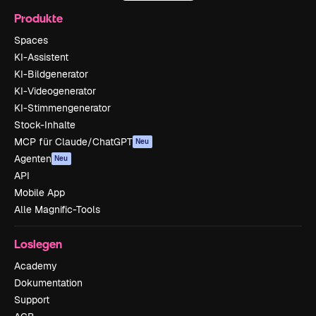
Produkte
Spaces
KI-Assistent
KI-Bildgenerator
KI-Videogenerator
KI-Stimmengenerator
Stock-Inhalte
MCP für Claude/ChatGPT
Neu
Agenten
Neu
API
Mobile App
Alle Magnific-Tools
Loslegen
Academy
Dokumentation
Support