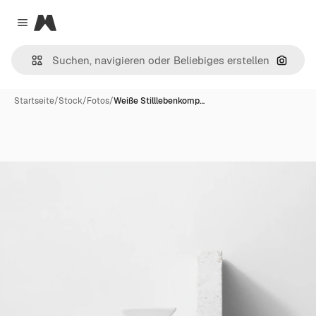
Magnific
Close menu
Nach B
Startseite
/
Stock
/
Fotos
/
Weiße Stilllebenkomp…