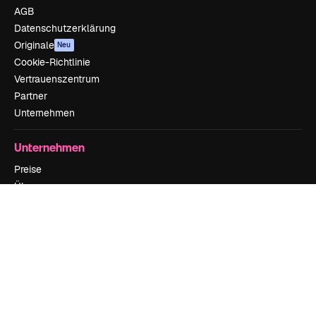
AGB
Datenschutzerklärung
Originale
Neu
Cookie-Richtlinie
Vertrauenszentrum
Partner
Unternehmen
Unternehmen
Preise
Über uns
Reviews
Karriere
Suchtrends
Blog
Veranstaltungen
Slidesgo
Deine Inhalte verkaufen