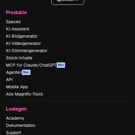
Produkte
Spaces
KI-Assistent
KI-Bildgenerator
KI-Videogenerator
KI-Stimmengenerator
Stock-Inhalte
MCP für Claude/ChatGPT
Neu
Agenten
Neu
API
Mobile App
Alle Magnific-Tools
Loslegen
Academy
Dokumentation
Support