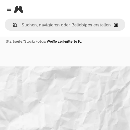
Magnific
Close menu
Nach B
Startseite
/
Stock
/
Fotos
/
Weiße zerknitterte P…