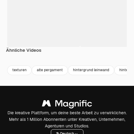
Ähnliche Videos
Premium
Premium
Premium
Premium
texturen
alte pergament
hintergrund leinwand
hintergr
Die kreative Plattform, um deine beste Arbeit zu verwirklichen.
Mehr als 1 Million Abonnenten unter Kreativen, Unternehmen,
Agenturen und Studios.
Deutsch