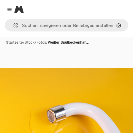
Magnific
Close menu
Nach B
Startseite
/
Stock
/
Fotos
/
Weißer Spülbeckenhah…