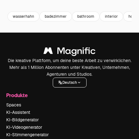
Premium
Premium
Generiert von KI
Premium
Premium
wasserhahn
badezimmer
bathroom
interior
home 
Die kreative Plattform, um deine beste Arbeit zu verwirklichen.
Mehr als 1 Million Abonnenten unter Kreativen, Unternehmen,
Agenturen und Studios.
Deutsch
Produkte
Spaces
KI-Assistent
KI-Bildgenerator
KI-Videogenerator
KI-Stimmengenerator