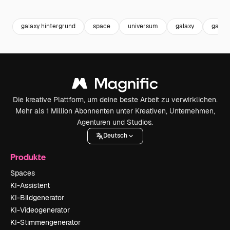
Premium
Premium
Premium
Premium
Generiert v
galaxy hintergrund
space
universum
galaxy
galaxi
Die kreative Plattform, um deine beste Arbeit zu verwirklichen.
Mehr als 1 Million Abonnenten unter Kreativen, Unternehmen,
Agenturen und Studios.
Deutsch
Produkte
Spaces
KI-Assistent
KI-Bildgenerator
KI-Videogenerator
KI-Stimmengenerator