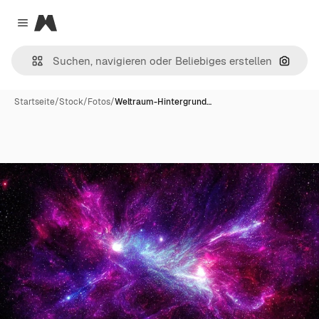
Magnific
Close menu
Nach B
Startseite
/
Stock
/
Fotos
/
Weltraum-Hintergrund…