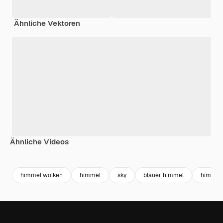
Ähnliche Vektoren
Ähnliche Videos
Premium
Premium
Generiert von KI
Premium
Premium
himmel wolken
himmel
sky
blauer himmel
himmel