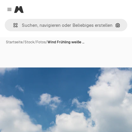
Magnific
Close menu
Nach B
Startseite
/
Stock
/
Fotos
/
Wind Frühling weiße …