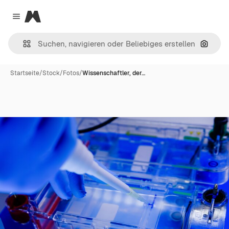
Magnific
Close menu
Nach B
Startseite
/
Stock
/
Fotos
/
Wissenschaftler, der…