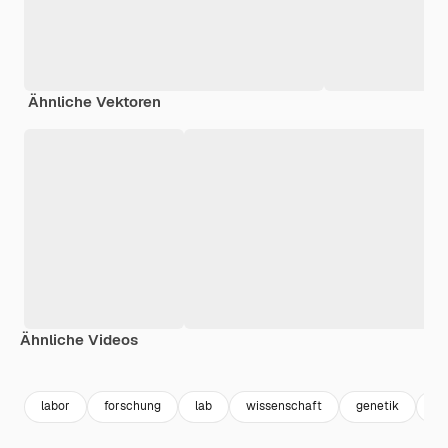
Ähnliche Vektoren
Ähnliche Videos
Premium
Premium
Premium
Premium
labor
forschung
lab
wissenschaft
genetik
bi