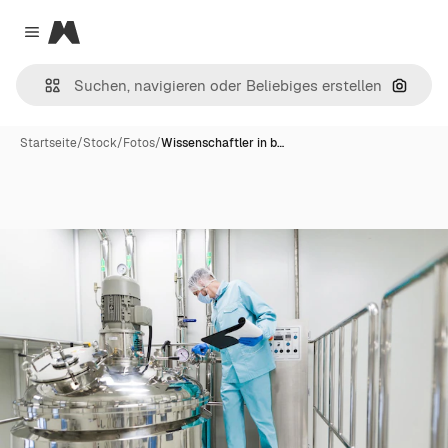
Magnific
Close menu
Nach B
Startseite
/
Stock
/
Fotos
/
Wissenschaftler in b…