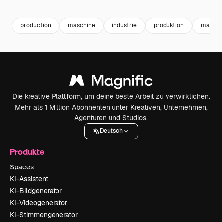
Premium
Premium
Premium
Premium
Generiert v
production
maschine
industrie
produktion
maschi
Die kreative Plattform, um deine beste Arbeit zu verwirklichen.
Mehr als 1 Million Abonnenten unter Kreativen, Unternehmen,
Agenturen und Studios.
Deutsch
Produkte
Spaces
KI-Assistent
KI-Bildgenerator
KI-Videogenerator
KI-Stimmengenerator