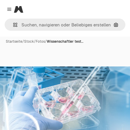
Magnific
Close menu
Nach B
Startseite
/
Stock
/
Fotos
/
Wissenschaftler test…