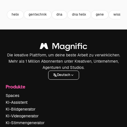
Premium
Premium
Premium
Premium
helix
gentechnik
dna
dna helix
gene
wissens
Die kreative Plattform, um deine beste Arbeit zu verwirklichen.
Mehr als 1 Million Abonnenten unter Kreativen, Unternehmen,
Agenturen und Studios.
Deutsch
Produkte
Spaces
KI-Assistent
KI-Bildgenerator
KI-Videogenerator
KI-Stimmengenerator