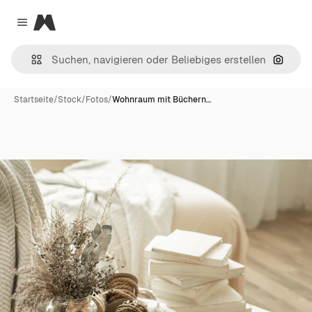
Magnific
Close menu
Nach B
Startseite
/
Stock
/
Fotos
/
Wohnraum mit Büchern…