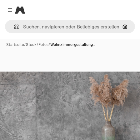
Magnific
Close menu
Nach B
Startseite
/
Stock
/
Fotos
/
Wohnzimmergestaltung…