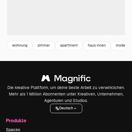
wohnung
zimmer
apartment
haus innen
moderne
Die kreative Plattform, um deine beste Arbeit zu verwirklichen.
Mehr als 1 Million Abonnenten unter Kreativen, Unternehmen,
Agenturen und Studios.
Deutsch
Produkte
Spaces