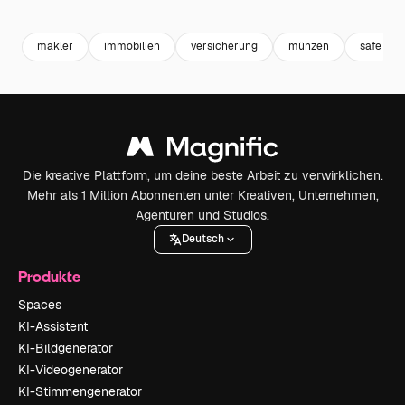
Premium
Premium
Generiert von KI
Premium
Premium
Generiert v
makler
immobilien
versicherung
münzen
safe
Die kreative Plattform, um deine beste Arbeit zu verwirklichen.
Mehr als 1 Million Abonnenten unter Kreativen, Unternehmen,
Agenturen und Studios.
Deutsch
Produkte
Spaces
KI-Assistent
KI-Bildgenerator
KI-Videogenerator
KI-Stimmengenerator