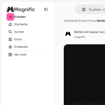
Erstellen
Startseite
/
Stock
/
Fotos
/
Würfel
Startseite
Suchen
Würfel mit lokaler Ins
magnific
Stock
Entdecken
Alle tools