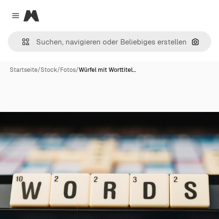
Magnific
Close menu
Nach B
Startseite
/
Stock
/
Fotos
/
Würfel mit Worttitel…