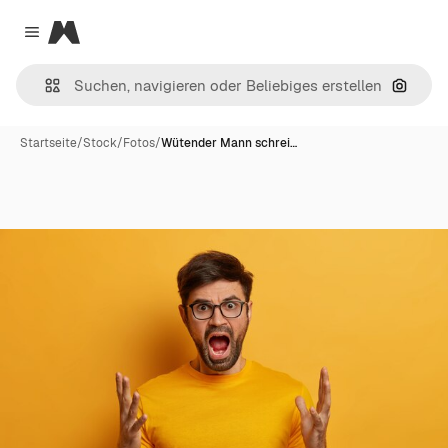
Magnific
Close menu
Nach B
Startseite
/
Stock
/
Fotos
/
Wütender Mann schrei…