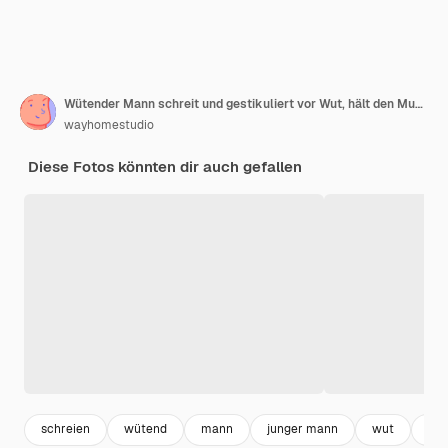
Wütender Mann schreit und gestikuliert vor Wut, hält den Mund offen
wayhomestudio
Diese Fotos könnten dir auch gefallen
schreien
wütend
mann
junger mann
wut
ma