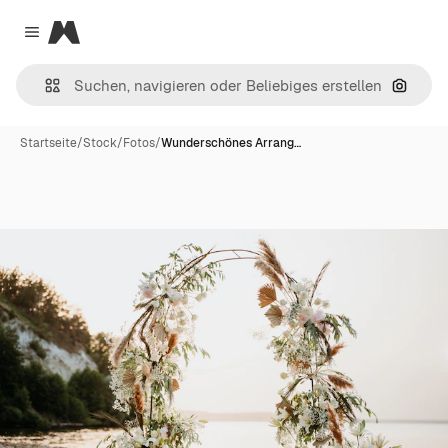
Magnific
Close menu
Nach B
Startseite
/
Stock
/
Fotos
/
Wunderschönes Arrang…