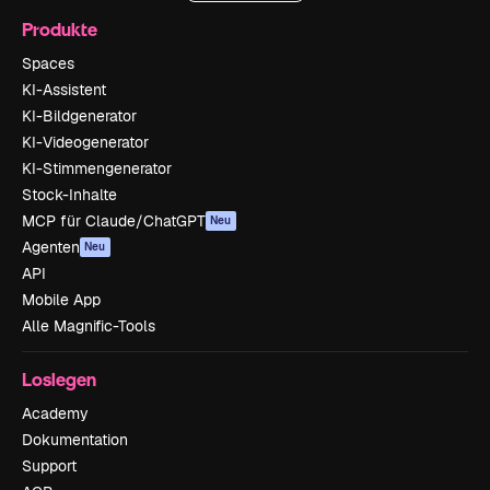
Produkte
Spaces
KI-Assistent
KI-Bildgenerator
KI-Videogenerator
KI-Stimmengenerator
Stock-Inhalte
MCP für Claude/ChatGPT
Neu
Agenten
Neu
API
Mobile App
Alle Magnific-Tools
Loslegen
Academy
Dokumentation
Support