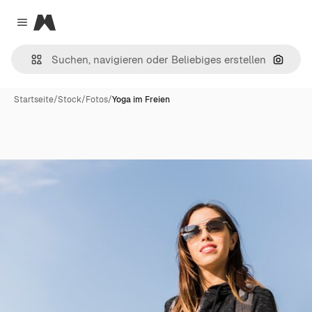
Magnific
Close menu
Nach B
Startseite
/
Stock
/
Fotos
/
Yoga im Freien