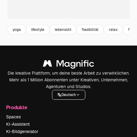
yoga
lifestyle
lebensstil
flexibilität
relax
frau 
Die kreative Plattform, um deine beste Arbeit zu verwirklichen.
Mehr als 1 Million Abonnenten unter Kreativen, Unternehmen,
Agenturen und Studios.
Deutsch
Produkte
Spaces
KI-Assistent
KI-Bildgenerator