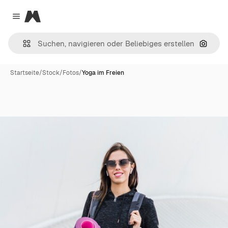
Magnific
Close menu
Nach B
Startseite
/
Stock
/
Fotos
/
Yoga im Freien