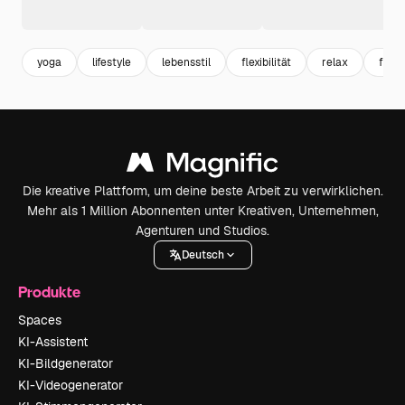
yoga
lifestyle
lebensstil
flexibilität
relax
frau 
Die kreative Plattform, um deine beste Arbeit zu verwirklichen.
Mehr als 1 Million Abonnenten unter Kreativen, Unternehmen,
Agenturen und Studios.
Deutsch
Produkte
Spaces
KI-Assistent
KI-Bildgenerator
KI-Videogenerator