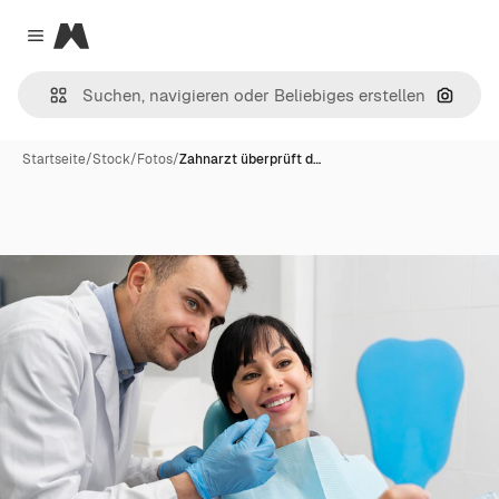
Magnific
Close menu
Nach B
Startseite
/
Stock
/
Fotos
/
Zahnarzt überprüft d…