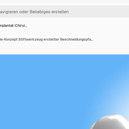
mplantat-Chirur…
Zahnimplantat-Chirurgie-Konzept Stiftwerkzeug erstellter Beschneidungspfad, der in JPEG enthalten ist, das einfach zusammengesetzt werden kann