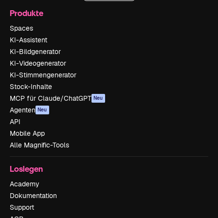
Produkte
Spaces
KI-Assistent
KI-Bildgenerator
KI-Videogenerator
KI-Stimmengenerator
Stock-Inhalte
MCP für Claude/ChatGPT
Neu
Agenten
Neu
API
Mobile App
Alle Magnific-Tools
Loslegen
Academy
Dokumentation
Support