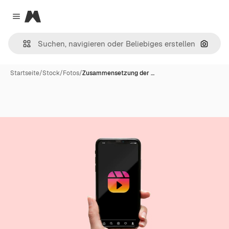
Magnific
Close menu
Nach B
Startseite
/
Stock
/
Fotos
/
Zusammensetzung der …