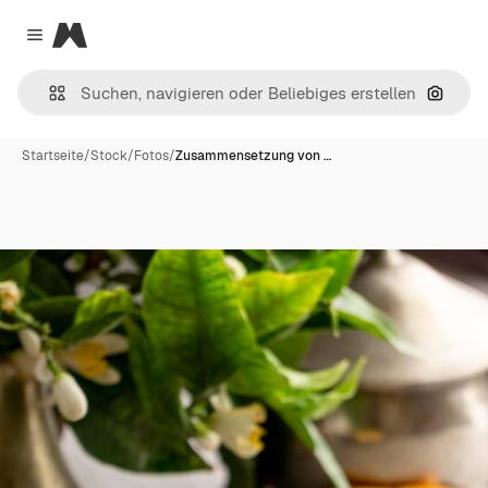
Magnific
Close menu
Nach B
Startseite
/
Stock
/
Fotos
/
Zusammensetzung von …