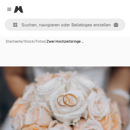
Magnific
Close menu
Nach B
Startseite
/
Stock
/
Fotos
/
Zwei Hochzeitsringe …