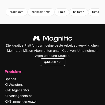
Premium
Premium
Premium
Premium
bräutigam
hochzeit ringe
ringe
heiraten
romantik
Die kreative Plattform, um deine beste Arbeit zu verwirklichen.
Mehr als 1 Million Abonnenten unter Kreativen, Unternehmen,
Agenturen und Studios.
Deutsch
Produkte
Spaces
KI-Assistent
KI-Bildgenerator
KI-Videogenerator
KI-Stimmengenerator