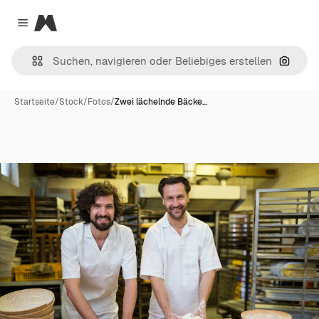
Magnific
Close menu
Nach B
Startseite
/
Stock
/
Fotos
/
Zwei lächelnde Bäcke…