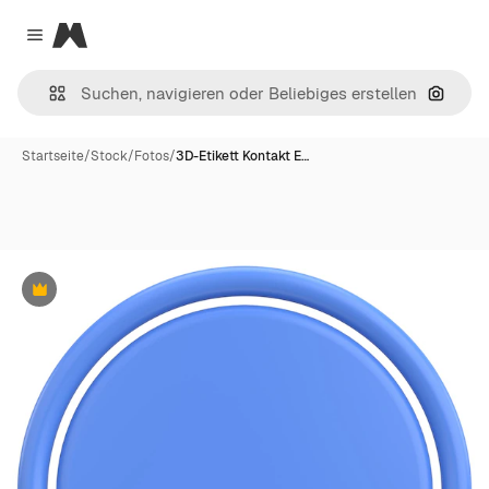
Magnific
Close menu
Nach B
Startseite
/
Stock
/
Fotos
/
3D-Etikett Kontakt E…
Premium