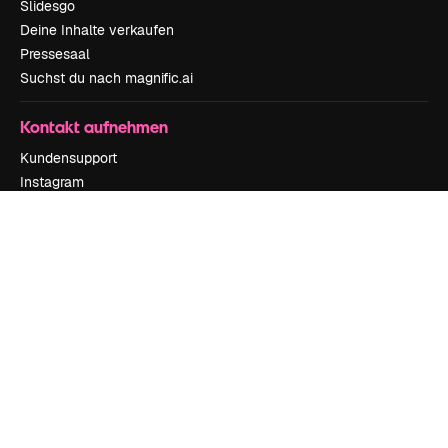
Slidesgo
Deine Inhalte verkaufen
Pressesaal
Suchst du nach magnific.ai
Kontakt aufnehmen
Kundensupport
Instagram
YouTube
LinkedIn
TikTok
Discord
X
Reddit
Copyright © 2010-
2026
Freepik Company S.L.U.
Alle Rechte vorbehalten
.