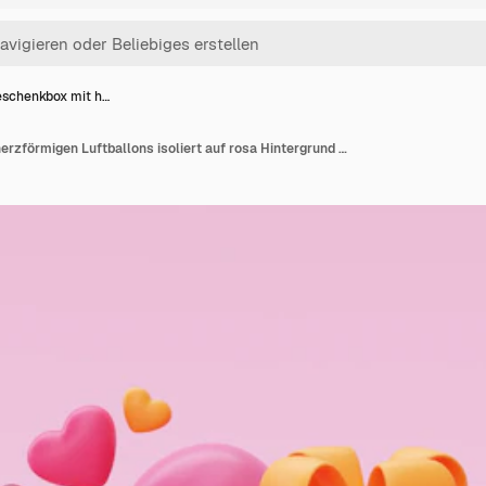
schenkbox mit h…
3D-Geschenkbox mit herzförmigen Luftballons isoliert auf rosa Hintergrund Elementdekor für Valentinstag, Muttertag oder Geburtstag 3D-Rendering