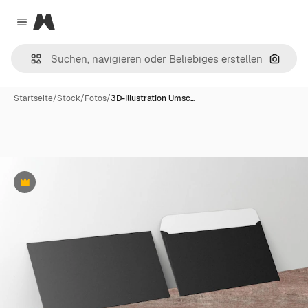
Magnific
Close menu
Nach B
Startseite
/
Stock
/
Fotos
/
3D-Illustration Umsc…
Premium