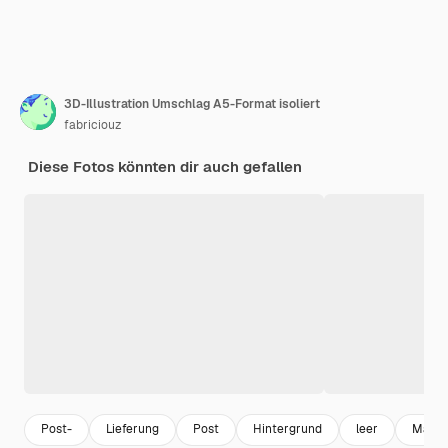
3D-Illustration Umschlag A5-Format isoliert
fabriciouz
Diese Fotos könnten dir auch gefallen
Post-
Lieferung
Post
Hintergrund
leer
Marke