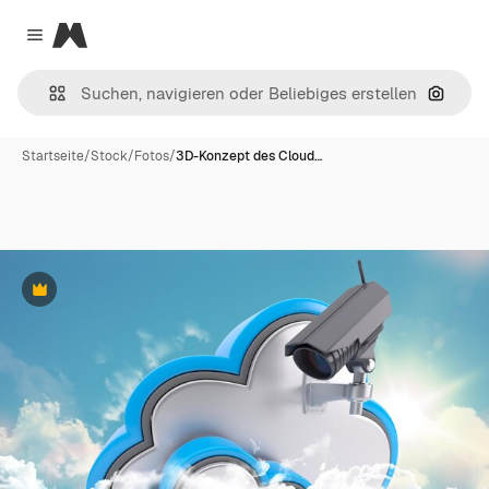
Magnific
Close menu
Nach B
Startseite
/
Stock
/
Fotos
/
3D-Konzept des Cloud…
Premium