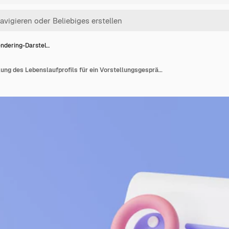
ndering-Darstel…
3D-Rendering-Darstellung des Lebenslaufprofils für ein Vorstellungsgespräch mit Lupe Personalwesen und Lebenslaufkonzept Jobsuche Lebenslaufkarte Personalvermittlungsagentur Suche nach neuen Mitarbeitern im Personalwesen