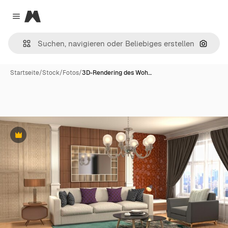
Magnific
Close menu
Nach B
Startseite
/
Stock
/
Fotos
/
3D-Rendering des Woh…
Premium