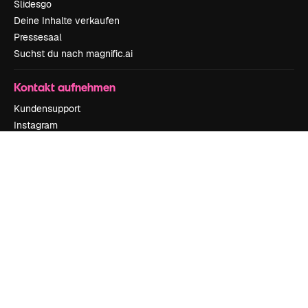
Slidesgo
Deine Inhalte verkaufen
Pressesaal
Suchst du nach magnific.ai
Kontakt aufnehmen
Kundensupport
Instagram
YouTube
LinkedIn
TikTok
Discord
X
Reddit
Copyright © 2010-
2026
Freepik Company S.L.U.
Alle Rechte vorbehalten
.