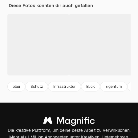
Diese Fotos könnten dir auch gefallen
blau
Schutz
Infrastruktur
Blick
Eigentum
We
Die kreative Plattform, um deine beste Arbeit zu verwirklichen.
Mehr als 1 Million Abonnenten unter Kreativen, Unternehmen,