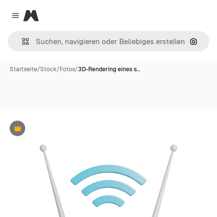
Magnific
Close menu
Nach B
Startseite
/
Stock
/
Fotos
/
3D-Rendering eines s…
Premium