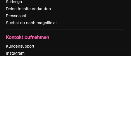
Slidesgo
Deine Inhalte verkaufen
Pressesaal
Suchst du nach magnific.ai
Kontakt aufnehmen
Kundensupport
Instagram
YouTube
LinkedIn
TikTok
Discord
X
Reddit
Copyright © 2010-
2026
Freepik Company S.L.U.
Alle Rechte vorbehalten
.