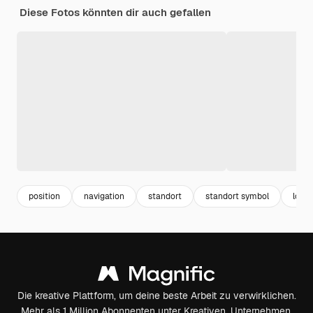
Diese Fotos könnten dir auch gefallen
position
navigation
standort
standort symbol
locat
Die kreative Plattform, um deine beste Arbeit zu verwirklichen.
Mehr als 1 Million Abonnenten unter Kreativen, Unternehmen,