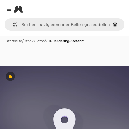
Magnific
Close menu
Nach B
Startseite
/
Stock
/
Fotos
/
3D-Rendering-Kartenm…
Premium