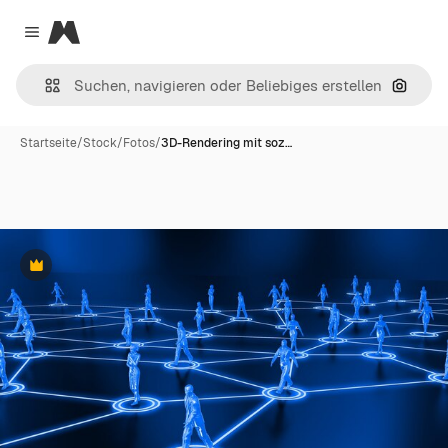
Magnific
Close menu
Nach B
Startseite
/
Stock
/
Fotos
/
3D-Rendering mit soz…
Premium