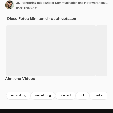
3D-Rendering mit sozialer Kommunikation und Netzwerkkonzept mit 3D-Modellen von Menschen
user20966292
Diese Fotos könnten dir auch gefallen
Ähnliche Videos
Premium
Premium
Generiert von KI
Premium
Premium
verbindung
vernetzung
connect
link
medien