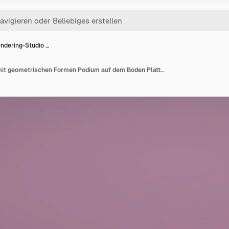
ndering-Studio …
3D-Rendering-Studio mit geometrischen Formen Podium auf dem Boden Plattformen für Produktpräsentationen Mock-up-Hintergrund