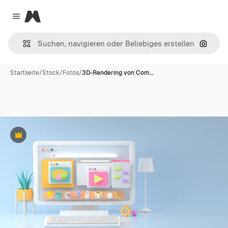
Magnific
Close menu
Nach B
Startseite
/
Stock
/
Fotos
/
3D-Rendering von Com…
Premium