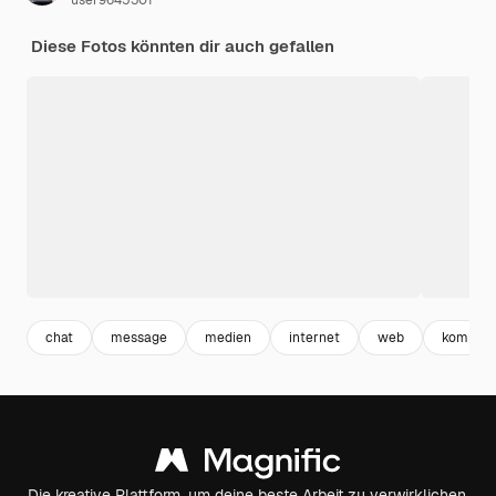
user9645301
Diese Fotos könnten dir auch gefallen
chat
message
medien
internet
web
kommen
Die kreative Plattform, um deine beste Arbeit zu verwirklichen.