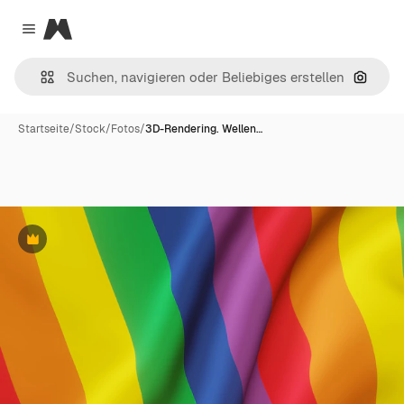
Magnific
Close menu
Nach B
Startseite
/
Stock
/
Fotos
/
3D-Rendering. Wellen…
Premium