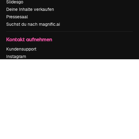
Slidesgo
Deine Inhalte verkaufen
Pressesaal
Suchst du nach magnific.ai
Kontakt aufnehmen
Kundensupport
Instagram
YouTube
LinkedIn
TikTok
Discord
X
Reddit
Copyright © 2010-
2026
Freepik Company S.L.U.
Alle Rechte vorbehalten
.