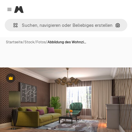
Magnific
Close menu
Nach B
Startseite
/
Stock
/
Fotos
/
Abbildung des Wohnzi…
Premium