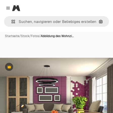
Magnific
Close menu
Nach B
Startseite
/
Stock
/
Fotos
/
Abbildung des Wohnzi…
Premium