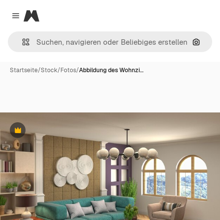
Magnific
Close menu
Nach B
Startseite
/
Stock
/
Fotos
/
Abbildung des Wohnzi…
Premium