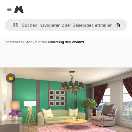
Magnific
Close menu
Nach B
Startseite
/
Stock
/
Fotos
/
Abbildung des Wohnzi…
Premium