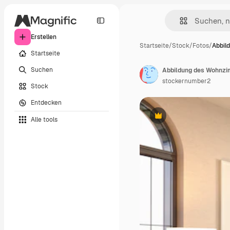
Erstellen
Startseite
/
Stock
/
Fotos
/
Abbil
Startseite
Suchen
Abbildung des Wohnz
stockernumber2
Stock
Entdecken
Alle tools
Premium