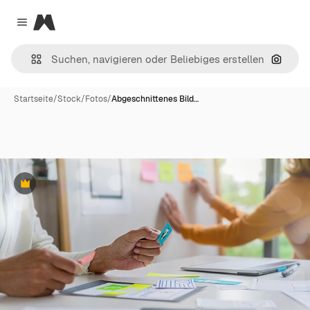
Magnific
Close menu
Nach B
Startseite
/
Stock
/
Fotos
/
Abgeschnittenes Bild…
Premium